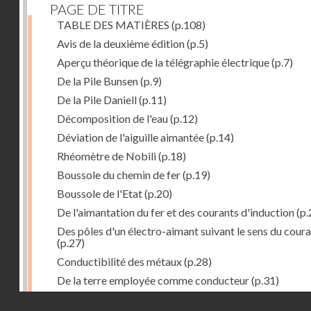
PAGE DE TITRE
TABLE DES MATIÈRES
(p.108)
Avis de la deuxième édition
(p.5)
Aperçu théorique de la télégraphie électrique
(p.7)
De la Pile Bunsen
(p.9)
De la Pile Daniell
(p.11)
Décomposition de l'eau
(p.12)
Déviation de l'aiguille aimantée
(p.14)
Rhéomètre de Nobili
(p.18)
Boussole du chemin de fer
(p.19)
Boussole de l'Etat
(p.20)
De l'aimantation du fer et des courants d'induction
(p.
Des pôles d'un électro-aimant suivant le sens du cour
(p.27)
Conductibilité des métaux
(p.28)
De la terre employée comme conducteur
(p.31)
Récepteur à signaux
(p.41)
Droits réservés - CNAM