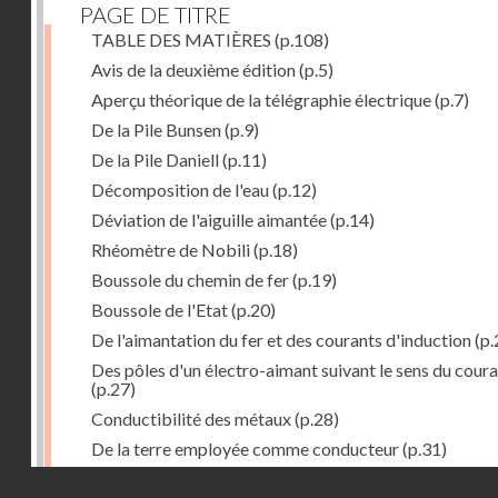
PAGE DE TITRE
TABLE DES MATIÈRES
(p.108)
Avis de la deuxième édition
(p.5)
Aperçu théorique de la télégraphie électrique
(p.7)
De la Pile Bunsen
(p.9)
De la Pile Daniell
(p.11)
Décomposition de l'eau
(p.12)
Déviation de l'aiguille aimantée
(p.14)
Rhéomètre de Nobili
(p.18)
Boussole du chemin de fer
(p.19)
Boussole de l'Etat
(p.20)
De l'aimantation du fer et des courants d'induction
(p.
Des pôles d'un électro-aimant suivant le sens du cour
(p.27)
Conductibilité des métaux
(p.28)
De la terre employée comme conducteur
(p.31)
Récepteur à signaux
(p.41)
Droits réservés - CNAM