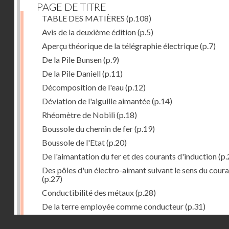
PAGE DE TITRE
TABLE DES MATIÈRES
(p.108)
Avis de la deuxième édition
(p.5)
Aperçu théorique de la télégraphie électrique
(p.7)
De la Pile Bunsen
(p.9)
De la Pile Daniell
(p.11)
Décomposition de l'eau
(p.12)
Déviation de l'aiguille aimantée
(p.14)
Rhéomètre de Nobili
(p.18)
Boussole du chemin de fer
(p.19)
Boussole de l'Etat
(p.20)
De l'aimantation du fer et des courants d'induction
(p.
Des pôles d'un électro-aimant suivant le sens du cour
(p.27)
Conductibilité des métaux
(p.28)
De la terre employée comme conducteur
(p.31)
Récepteur à signaux
(p.41)
Droits réservés - CNAM