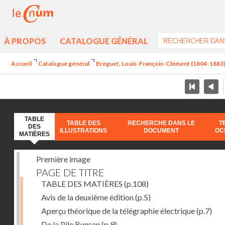
À PROPOS
CATALOGUE GÉNÉRAL
Accueil
Catalogue général
Bréguet, Louis-François-Clément (1804-1883) - 
TABLE
TABLE DES
RECHERCHE DANS LE
T
DES
ILLUSTRATIONS
DOCUMENT
OC
MATIÈRES
Première image
PAGE DE TITRE
TABLE DES MATIÈRES
(p.108)
Avis de la deuxième édition
(p.5)
Aperçu théorique de la télégraphie électrique
(p.7)
De la Pile Bunsen
(p.9)