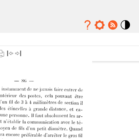
Mode
contraste
élévé