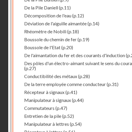
De la Pile Daniell
(p.11)
Décomposition de l'eau
(p.12)
Déviation de l'aiguille aimantée
(p.14)
Rhéomètre de Nobili
(p.18)
Boussole du chemin de fer
(p.19)
Boussole de l'Etat
(p.20)
De l'aimantation du fer et des courants d'induction
(p.
Des pôles d'un électro-aimant suivant le sens du cour
(p.27)
Conductibilité des métaux
(p.28)
De la terre employée comme conducteur
(p.31)
Récepteur à signaux
(p.41)
Manipulateur à signaux
(p.44)
Commutateurs
(p.47)
Entretien de la pile
(p.52)
Manipulateur à lettres
(p.54)
Récepteur à lettres
(p.56)