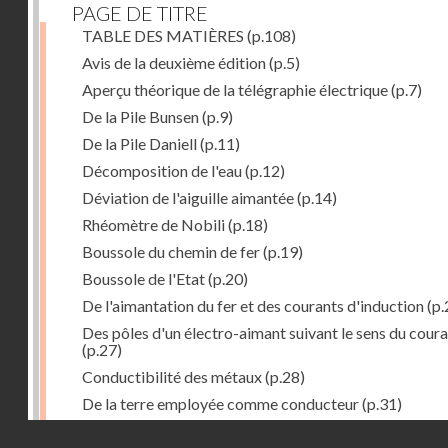
PAGE DE TITRE
TABLE DES MATIÈRES
(p.108)
Avis de la deuxième édition
(p.5)
Aperçu théorique de la télégraphie électrique
(p.7)
De la Pile Bunsen
(p.9)
De la Pile Daniell
(p.11)
Décomposition de l'eau
(p.12)
Déviation de l'aiguille aimantée
(p.14)
Rhéomètre de Nobili
(p.18)
Boussole du chemin de fer
(p.19)
Boussole de l'Etat
(p.20)
De l'aimantation du fer et des courants d'induction
(p.
Des pôles d'un électro-aimant suivant le sens du cour
(p.27)
Conductibilité des métaux
(p.28)
De la terre employée comme conducteur
(p.31)
Récepteur à signaux
(p.41)
Droits réservés - CNAM