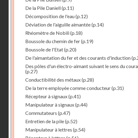
De la Pile Daniell
(p.11)
Décomposition de l'eau
(p.12)
Déviation de l'aiguille aimantée
(p.14)
Rhéomètre de Nobili
(p.18)
Boussole du chemin de fer
(p.19)
Boussole de l'Etat
(p.20)
De l'aimantation du fer et des courants d'induction
(p.
Des pôles d'un électro-aimant suivant le sens du cour
(p.27)
Conductibilité des métaux
(p.28)
De la terre employée comme conducteur
(p.31)
Récepteur à signaux
(p.41)
Manipulateur à signaux
(p.44)
Commutateurs
(p.47)
Entretien de la pile
(p.52)
Manipulateur à lettres
(p.54)
Récepteur à lettres
(p.56)