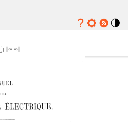
Mode
contraste
élévé