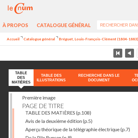
À PROPOS
CATALOGUE GÉNÉRAL
Accueil
Catalogue général
Bréguet, Louis-François-Clément (1804-1883) - 
TABLE
TABLE DES
RECHERCHE DANS LE
T
DES
ILLUSTRATIONS
DOCUMENT
OC
MATIÈRES
Première image
PAGE DE TITRE
TABLE DES MATIÈRES
(p.108)
Avis de la deuxième édition
(p.5)
Aperçu théorique de la télégraphie électrique
(p.7)
De la Pile Bunsen
(p.9)