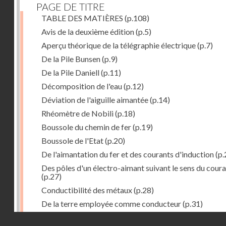
PAGE DE TITRE
TABLE DES MATIÈRES
(p.108)
Avis de la deuxième édition
(p.5)
Aperçu théorique de la télégraphie électrique
(p.7)
De la Pile Bunsen
(p.9)
De la Pile Daniell
(p.11)
Décomposition de l'eau
(p.12)
Déviation de l'aiguille aimantée
(p.14)
Rhéomètre de Nobili
(p.18)
Boussole du chemin de fer
(p.19)
Boussole de l'Etat
(p.20)
De l'aimantation du fer et des courants d'induction
(p.
Des pôles d'un électro-aimant suivant le sens du cour
(p.27)
Conductibilité des métaux
(p.28)
De la terre employée comme conducteur
(p.31)
Récepteur à signaux
(p.41)
Droits réservés - CNAM