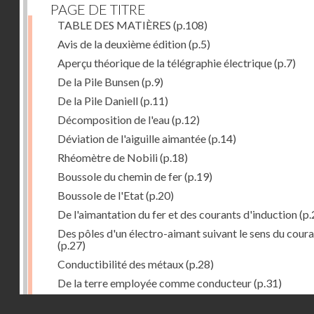
PAGE DE TITRE
TABLE DES MATIÈRES
(p.108)
Avis de la deuxième édition
(p.5)
Aperçu théorique de la télégraphie électrique
(p.7)
De la Pile Bunsen
(p.9)
De la Pile Daniell
(p.11)
Décomposition de l'eau
(p.12)
Déviation de l'aiguille aimantée
(p.14)
Rhéomètre de Nobili
(p.18)
Boussole du chemin de fer
(p.19)
Boussole de l'Etat
(p.20)
De l'aimantation du fer et des courants d'induction
(p.
Des pôles d'un électro-aimant suivant le sens du cour
(p.27)
Conductibilité des métaux
(p.28)
De la terre employée comme conducteur
(p.31)
Récepteur à signaux
(p.41)
Droits réservés - CNAM