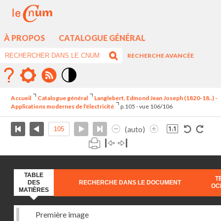
À PROPOS
CATALOGUE GÉNÉRAL
RECHERCHE AVANCÉE
Mode
contraste
Accueil
Catalogue général
Langlebert, Edmond Jean Joseph (1820-18..) -
élévé
Applications modernes de l'électricité
p.105 - vue 106/106
(auto)
TABLE
T
DES
RECHERCHE DANS LE DOCUMENT
OC
MATIÈRES
Première image