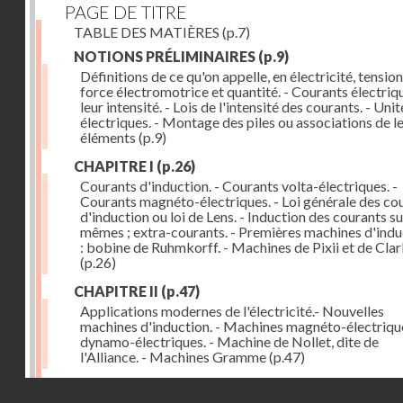
PAGE DE TITRE
TABLE DES MATIÈRES
(p.7)
NOTIONS PRÉLIMINAIRES
(p.9)
Définitions de ce qu'on appelle, en électricité, tension
force électromotrice et quantité. - Courants électriqu
leur intensité. - Lois de l'intensité des courants. - Unit
électriques. - Montage des piles ou associations de l
éléments
(p.9)
CHAPITRE I
(p.26)
Courants d'induction. - Courants volta-électriques. -
Courants magnéto-électriques. - Loi générale des co
d'induction ou loi de Lens. - Induction des courants su
mêmes ; extra-courants. - Premières machines d'indu
: bobine de Ruhmkorff. - Machines de Pixii et de Cla
(p.26)
CHAPITRE II
(p.47)
Applications modernes de l'électricité.- Nouvelles
machines d'induction. - Machines magnéto-électriqu
dynamo-électriques. - Machine de Nollet, dite de
l'Alliance. - Machines Gramme
(p.47)
CHAPITRE III
(p.62)
Droits réservés - CNAM