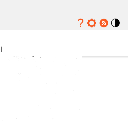
Mode
contraste
élévé