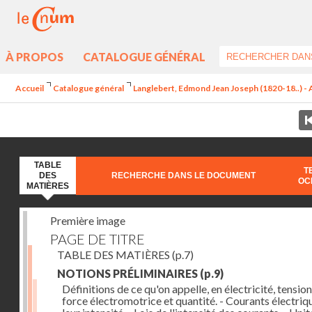
À PROPOS
CATALOGUE GÉNÉRAL
Accueil
Catalogue général
Langlebert, Edmond Jean Joseph (1820-18..) - A
TABLE
T
DES
RECHERCHE DANS LE DOCUMENT
OC
MATIÈRES
Première image
PAGE DE TITRE
TABLE DES MATIÈRES
(p.7)
NOTIONS PRÉLIMINAIRES
(p.9)
Définitions de ce qu'on appelle, en électricité, tension
force électromotrice et quantité. - Courants électriqu