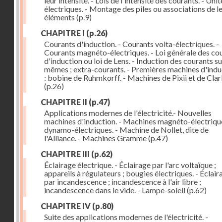
leur intensité. - Lois de l'intensité des courants. - Unit
électriques. - Montage des piles ou associations de l
éléments
(p.9)
CHAPITRE I
(p.26)
Courants d'induction. - Courants volta-électriques. -
Courants magnéto-électriques. - Loi générale des co
d'induction ou loi de Lens. - Induction des courants su
mêmes ; extra-courants. - Premières machines d'indu
: bobine de Ruhmkorff. - Machines de Pixii et de Cla
(p.26)
CHAPITRE II
(p.47)
Applications modernes de l'électricité.- Nouvelles
machines d'induction. - Machines magnéto-électriqu
dynamo-électriques. - Machine de Nollet, dite de
l'Alliance. - Machines Gramme
(p.47)
CHAPITRE III
(p.62)
Éclairage électrique. - Éclairage par l'arc voltaïque ;
appareils à régulateurs ; bougies électriques. - Éclair
par incandescence ; incandescence à l'air libre ;
incandescence dans le vide. - Lampe-soleil
(p.62)
CHAPITRE IV
(p.80)
Suite des applications modernes de l'électricité. -