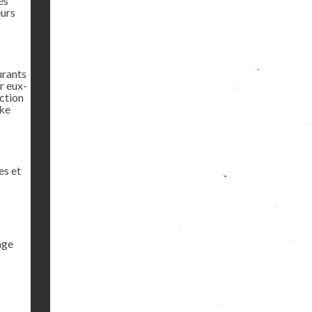
és
eurs
urants
r eux-
ction
rke
es et
age