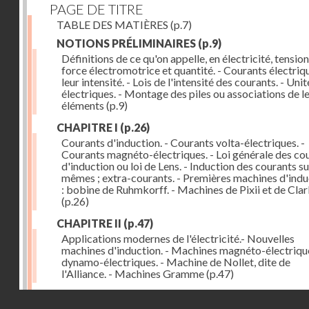
PAGE DE TITRE
TABLE DES MATIÈRES
(p.7)
NOTIONS PRÉLIMINAIRES
(p.9)
Définitions de ce qu'on appelle, en électricité, tension
force électromotrice et quantité. - Courants électriqu
leur intensité. - Lois de l'intensité des courants. - Unit
électriques. - Montage des piles ou associations de l
éléments
(p.9)
CHAPITRE I
(p.26)
Courants d'induction. - Courants volta-électriques. -
Courants magnéto-électriques. - Loi générale des co
d'induction ou loi de Lens. - Induction des courants su
mêmes ; extra-courants. - Premières machines d'indu
: bobine de Ruhmkorff. - Machines de Pixii et de Cla
(p.26)
CHAPITRE II
(p.47)
Applications modernes de l'électricité.- Nouvelles
machines d'induction. - Machines magnéto-électriqu
dynamo-électriques. - Machine de Nollet, dite de
l'Alliance. - Machines Gramme
(p.47)
CHAPITRE III
(p.62)
Droits réservés - CNAM