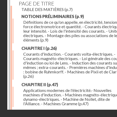
PAGE DE TITRE
TABLE DES MATIÈRES
(p.7)
NOTIONS PRÉLIMINAIRES
(p.9)
Définitions de ce qu'on appelle, en électricité, tension
force électromotrice et quantité. - Courants électriqu
leur intensité. - Lois de l'intensité des courants. - Unit
électriques. - Montage des piles ou associations de l
éléments
(p.9)
CHAPITRE I
(p.26)
Courants d'induction. - Courants volta-électriques. -
Courants magnéto-électriques. - Loi générale des co
d'induction ou loi de Lens. - Induction des courants su
mêmes ; extra-courants. - Premières machines d'indu
: bobine de Ruhmkorff. - Machines de Pixii et de Cla
(p.26)
CHAPITRE II
(p.47)
Applications modernes de l'électricité.- Nouvelles
machines d'induction. - Machines magnéto-électriqu
dynamo-électriques. - Machine de Nollet, dite de
l'Alliance. - Machines Gramme
(p.47)
CHAPITRE III
(p.62)
Droits réservés - CNAM