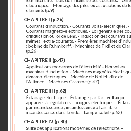
leur intensité. - Lois de l'intensité des courants. - Unit
électriques. - Montage des piles ou associations de l
éléments
(p.9)
CHAPITRE I
(p.26)
Courants d'induction. - Courants volta-électriques. -
Courants magnéto-électriques. - Loi générale des co
d'induction ou loi de Lens. - Induction des courants su
mêmes ; extra-courants. - Premières machines d'indu
: bobine de Ruhmkorff. - Machines de Pixii et de Cla
(p.26)
CHAPITRE II
(p.47)
Applications modernes de l'électricité.- Nouvelles
machines d'induction. - Machines magnéto-électriqu
dynamo-électriques. - Machine de Nollet, dite de
l'Alliance. - Machines Gramme
(p.47)
CHAPITRE III
(p.62)
Éclairage électrique. - Éclairage par l'arc voltaïque ;
appareils à régulateurs ; bougies électriques. - Éclair
par incandescence ; incandescence à l'air libre ;
incandescence dans le vide. - Lampe-soleil
(p.62)
CHAPITRE IV
(p.80)
Suite des applications modernes de l'électricité. -