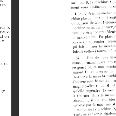
és
eurs
urants
r eux-
ction
rke
es et
age