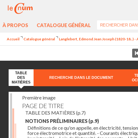
À PROPOS
CATALOGUE GÉNÉRAL
Accueil
Catalogue général
Langlebert, Edmond Jean Joseph (1820-18..) - A
TABLE
T
DES
RECHERCHE DANS LE DOCUMENT
OC
MATIÈRES
Première image
PAGE DE TITRE
TABLE DES MATIÈRES
(p.7)
NOTIONS PRÉLIMINAIRES
(p.9)
Définitions de ce qu'on appelle, en électricité, tension
force électromotrice et quantité. - Courants électriqu