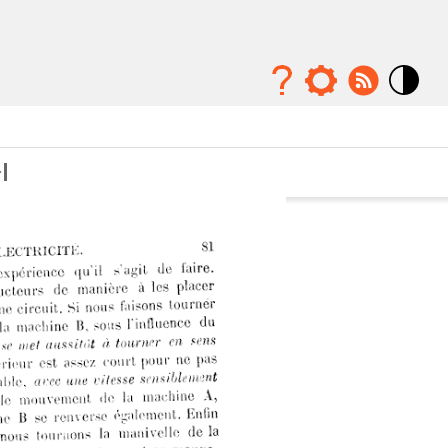
Mode
contraste
élévé