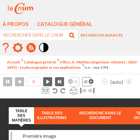
À PROPOS
CATALOGUE GÉNÉRAL
RECHERCHE AVANCÉE
Mode
contraste
Accueil
Catalogue général
Villon, A.-Mathieu (ingénieur-chimiste ; 1863-
élévé
1895) - Le phonographe et ses applications
n.n. - vue 1/94
(auto)
TABLE
TABLE DES
RECHERCHE DANS LE
T
DES
ILLUSTRATIONS
DOCUMENT
OC
MATIÈRES
Première image