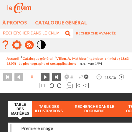
À PROPOS
CATALOGUE GÉNÉRAL
RECHERCHE AVANCÉE
Mode
contraste
Accueil
Catalogue général
Villon, A.-Mathieu (ingénieur-chimiste ; 1863-
élévé
1895) - Le phonographe et ses applications
n.n. - vue 1/94
100%
TABLE
TABLE DES
RECHERCHE DANS LE
T
DES
ILLUSTRATIONS
DOCUMENT
OC
MATIÈRES
Première image