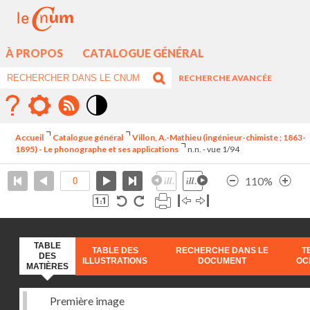
À PROPOS
CATALOGUE GÉNÉRAL
RECHERCHE AVANCÉE
Mode
contraste
Accueil
Catalogue général
Villon, A.-Mathieu (ingénieur-chimiste ; 1863-
élévé
1895) - Le phonographe et ses applications
n.n. - vue 1/94
110%
TABLE
TABLE DES
RECHERCHE DANS LE
T
DES
ILLUSTRATIONS
DOCUMENT
OC
MATIÈRES
Première image