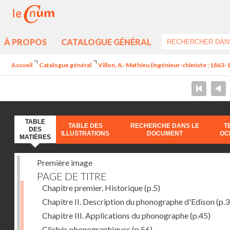
À PROPOS
CATALOGUE GÉNÉRAL
Accueil
Catalogue général
Villon, A.-Mathieu (ingénieur-chimiste ; 1863-
TABLE
TABLE DES
RECHERCHE DANS LE
T
DES
ILLUSTRATIONS
DOCUMENT
OC
MATIÈRES
Première image
PAGE DE TITRE
Chapitre premier. Historique
(p.5)
Chapitre II. Description du phonographe d'Edison
(p.3
Chapitre III. Applications du phonographe
(p.45)
Clichés phonographiques
(p.56)