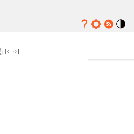
Mode
contraste
élévé