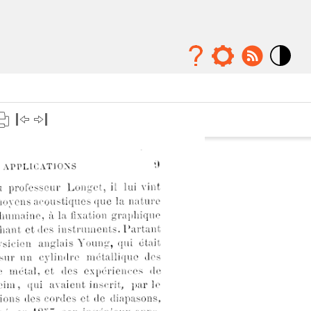
Mode
contraste
élévé