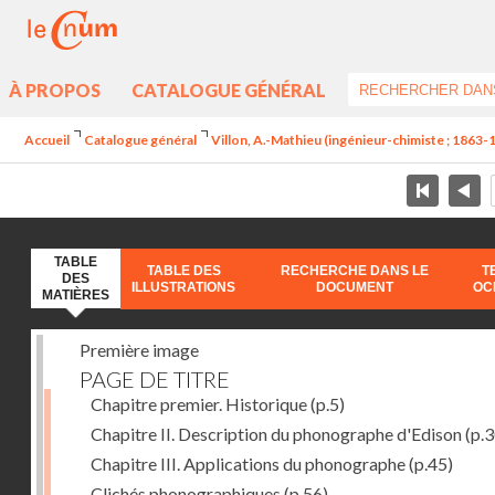
À PROPOS
CATALOGUE GÉNÉRAL
Accueil
Catalogue général
Villon, A.-Mathieu (ingénieur-chimiste ; 1863-
TABLE
TABLE DES
RECHERCHE DANS LE
T
DES
ILLUSTRATIONS
DOCUMENT
OC
MATIÈRES
Première image
PAGE DE TITRE
Chapitre premier. Historique
(p.5)
Chapitre II. Description du phonographe d'Edison
(p.3
Chapitre III. Applications du phonographe
(p.45)
Clichés phonographiques
(p.56)