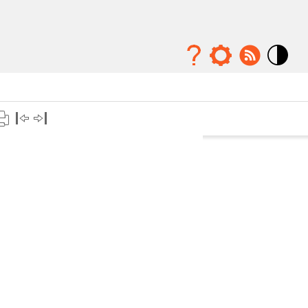
Mode
contraste
élévé