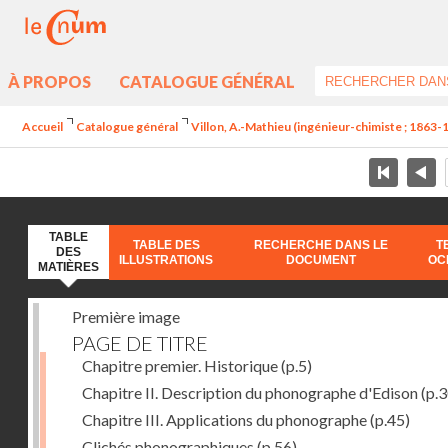
À PROPOS
CATALOGUE GÉNÉRAL
Accueil
Catalogue général
Villon, A.-Mathieu (ingénieur-chimiste ; 1863-
TABLE
TABLE DES
RECHERCHE DANS LE
T
DES
ILLUSTRATIONS
DOCUMENT
OC
MATIÈRES
Première image
PAGE DE TITRE
Chapitre premier. Historique
(p.5)
Chapitre II. Description du phonographe d'Edison
(p.3
Chapitre III. Applications du phonographe
(p.45)
Clichés phonographiques
(p.56)