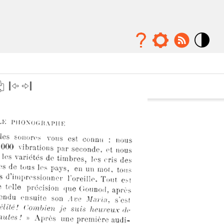
Mode
contraste
élévé