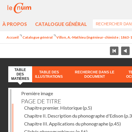
À PROPOS
CATALOGUE GÉNÉRAL
Accueil
Catalogue général
Villon, A.-Mathieu (ingénieur-chimiste ; 1863-
TABLE
TABLE DES
RECHERCHE DANS LE
T
DES
ILLUSTRATIONS
DOCUMENT
OC
MATIÈRES
Première image
PAGE DE TITRE
Chapitre premier. Historique
(p.5)
Chapitre II. Description du phonographe d'Edison
(p.3
Chapitre III. Applications du phonographe
(p.45)
Clichés phonographiques
(p.56)