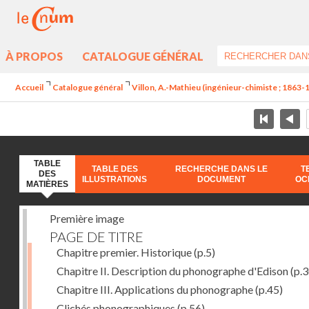
À PROPOS
CATALOGUE GÉNÉRAL
Accueil
Catalogue général
Villon, A.-Mathieu (ingénieur-chimiste ; 1863-
TABLE
TABLE DES
RECHERCHE DANS LE
T
DES
ILLUSTRATIONS
DOCUMENT
OC
MATIÈRES
Première image
PAGE DE TITRE
Chapitre premier. Historique
(p.5)
Chapitre II. Description du phonographe d'Edison
(p.3
Chapitre III. Applications du phonographe
(p.45)
Clichés phonographiques
(p.56)