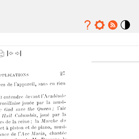
Mode
contraste
élévé