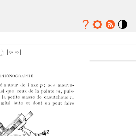
Mode
contraste
élévé