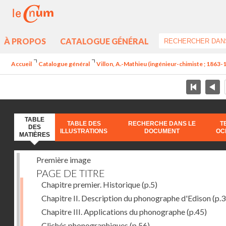
À PROPOS
CATALOGUE GÉNÉRAL
Accueil
Catalogue général
Villon, A.-Mathieu (ingénieur-chimiste ; 1863-
TABLE
TABLE DES
RECHERCHE DANS LE
T
DES
ILLUSTRATIONS
DOCUMENT
OC
MATIÈRES
Première image
PAGE DE TITRE
Chapitre premier. Historique
(p.5)
Chapitre II. Description du phonographe d'Edison
(p.3
Chapitre III. Applications du phonographe
(p.45)
Clichés phonographiques
(p.56)