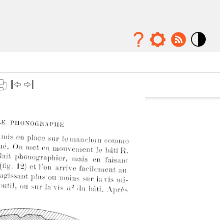
Mode
contraste
élévé