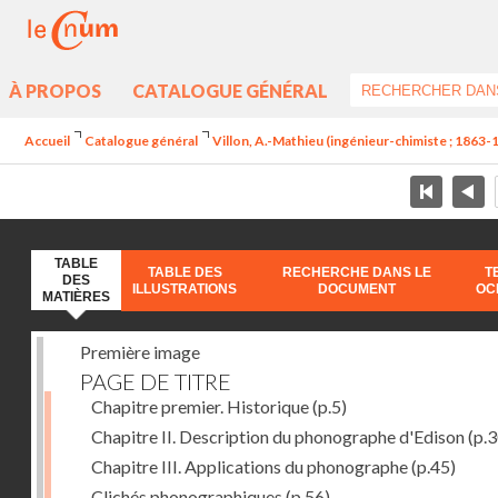
À PROPOS
CATALOGUE GÉNÉRAL
Accueil
Catalogue général
Villon, A.-Mathieu (ingénieur-chimiste ; 1863-
TABLE
TABLE DES
RECHERCHE DANS LE
T
DES
ILLUSTRATIONS
DOCUMENT
OC
MATIÈRES
Première image
PAGE DE TITRE
Chapitre premier. Historique
(p.5)
Chapitre II. Description du phonographe d'Edison
(p.3
Chapitre III. Applications du phonographe
(p.45)
Clichés phonographiques
(p.56)