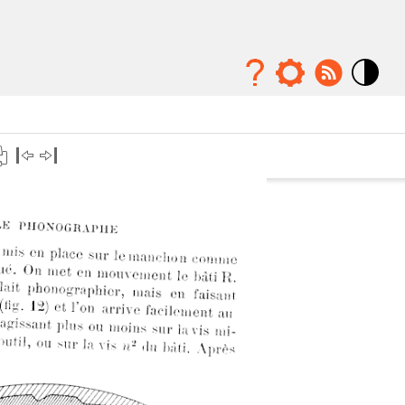
Mode
contraste
élévé