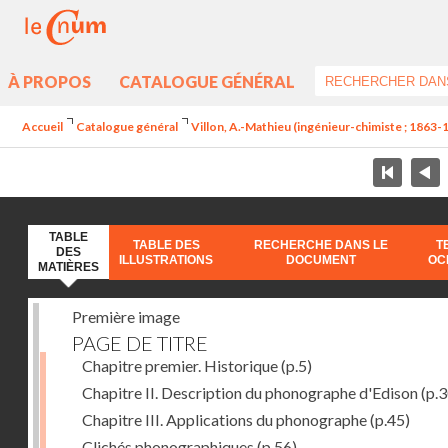
À PROPOS
CATALOGUE GÉNÉRAL
Accueil
Catalogue général
Villon, A.-Mathieu (ingénieur-chimiste ; 1863-
TABLE
TABLE DES
RECHERCHE DANS LE
T
DES
ILLUSTRATIONS
DOCUMENT
OC
MATIÈRES
Première image
PAGE DE TITRE
Chapitre premier. Historique
(p.5)
Chapitre II. Description du phonographe d'Edison
(p.3
Chapitre III. Applications du phonographe
(p.45)
Clichés phonographiques
(p.56)