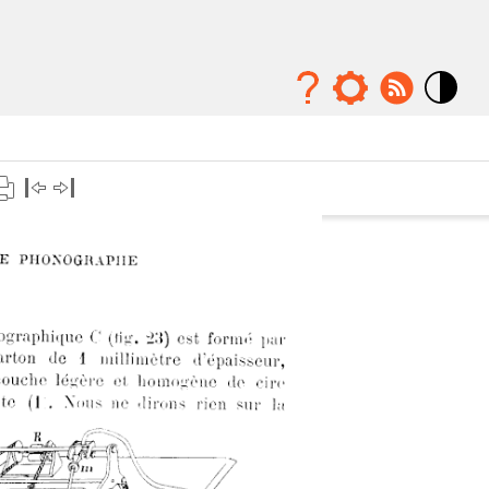
Mode
contraste
élévé