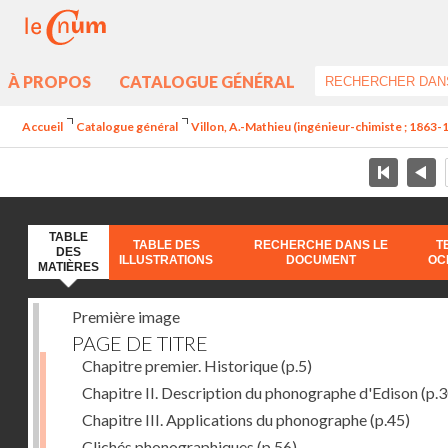
À PROPOS
CATALOGUE GÉNÉRAL
Accueil
Catalogue général
Villon, A.-Mathieu (ingénieur-chimiste ; 1863-
TABLE
TABLE DES
RECHERCHE DANS LE
T
DES
ILLUSTRATIONS
DOCUMENT
OC
MATIÈRES
Première image
PAGE DE TITRE
Chapitre premier. Historique
(p.5)
Chapitre II. Description du phonographe d'Edison
(p.3
Chapitre III. Applications du phonographe
(p.45)
Clichés phonographiques
(p.56)