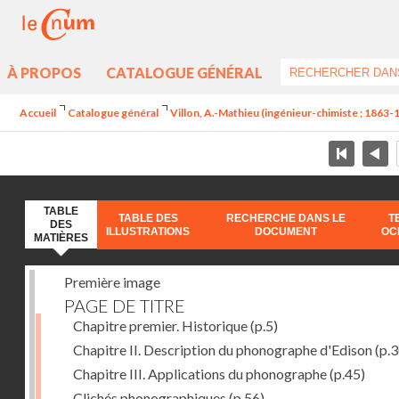
À PROPOS
CATALOGUE GÉNÉRAL
Accueil
Catalogue général
Villon, A.-Mathieu (ingénieur-chimiste ; 1863-
TABLE
TABLE DES
RECHERCHE DANS LE
T
DES
ILLUSTRATIONS
DOCUMENT
OC
MATIÈRES
Première image
PAGE DE TITRE
Chapitre premier. Historique
(p.5)
Chapitre II. Description du phonographe d'Edison
(p.3
Chapitre III. Applications du phonographe
(p.45)
Clichés phonographiques
(p.56)