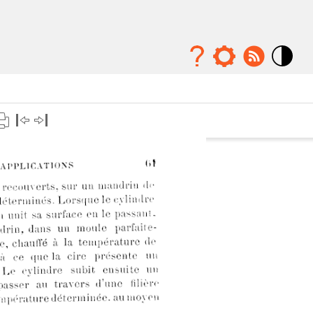
Mode
contraste
élévé