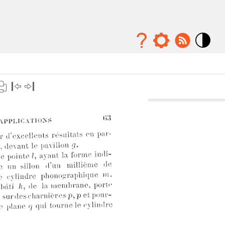
Mode
contraste
élévé