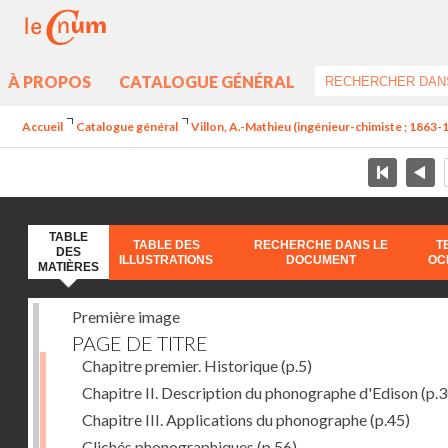
À PROPOS
CATALOGUE GÉNÉRAL
Accueil
Catalogue général
Villon, A.-Mathieu (ingénieur-chimiste ; 1863-
TABLE
TABLE DES
RECHERCHE DANS LE
T
DES
ILLUSTRATIONS
DOCUMENT
OC
MATIÈRES
Première image
PAGE DE TITRE
Chapitre premier. Historique
(p.5)
Chapitre II. Description du phonographe d'Edison
(p.3
Chapitre III. Applications du phonographe
(p.45)
Clichés phonographiques
(p.56)