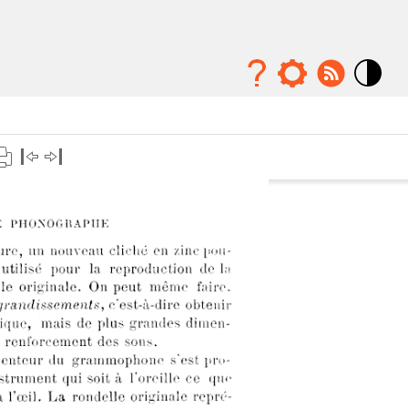
Mode
contraste
élévé