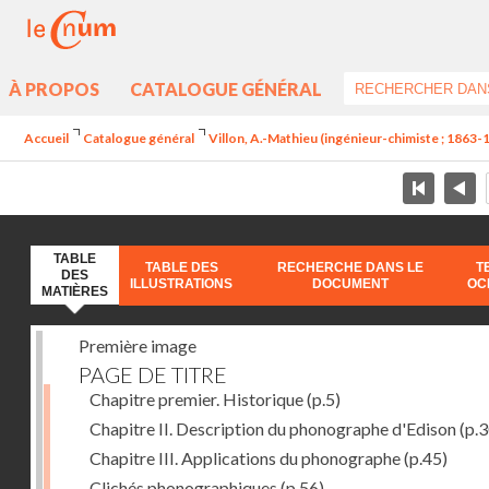
À PROPOS
CATALOGUE GÉNÉRAL
Accueil
Catalogue général
Villon, A.-Mathieu (ingénieur-chimiste ; 1863-
TABLE
TABLE DES
RECHERCHE DANS LE
T
DES
ILLUSTRATIONS
DOCUMENT
OC
MATIÈRES
Première image
PAGE DE TITRE
Chapitre premier. Historique
(p.5)
Chapitre II. Description du phonographe d'Edison
(p.3
Chapitre III. Applications du phonographe
(p.45)
Clichés phonographiques
(p.56)