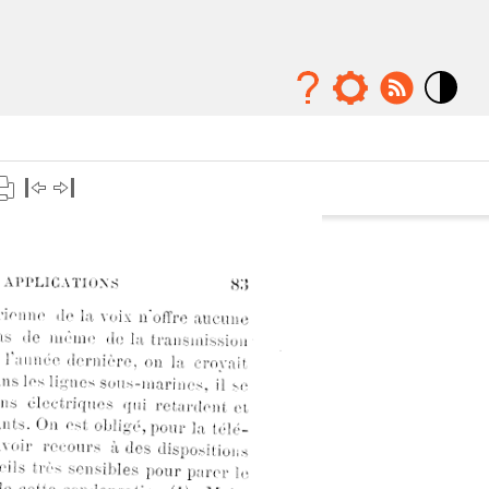
Mode
contraste
élévé