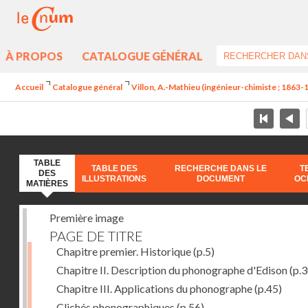
À PROPOS
CATALOGUE GÉNÉRAL
Accueil
Catalogue général
Villon, A.-Mathieu (ingénieur-chimiste ; 1863-
TABLE
TABLE DES
RECHERCHE DANS LE
T
DES
ILLUSTRATIONS
DOCUMENT
OC
MATIÈRES
Première image
PAGE DE TITRE
Chapitre premier. Historique
(p.5)
Chapitre II. Description du phonographe d'Edison
(p.3
Chapitre III. Applications du phonographe
(p.45)
Clichés phonographiques
(p.56)