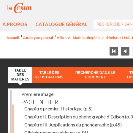
À PROPOS
CATALOGUE GÉNÉRAL
Accueil
Catalogue général
Villon, A.-Mathieu (ingénieur-chimiste ; 1863-
TABLE
TABLE DES
RECHERCHE DANS LE
T
DES
ILLUSTRATIONS
DOCUMENT
OC
MATIÈRES
Première image
PAGE DE TITRE
Chapitre premier. Historique
(p.5)
Chapitre II. Description du phonographe d'Edison
(p.3
Chapitre III. Applications du phonographe
(p.45)
Clichés phonographiques
(p.56)