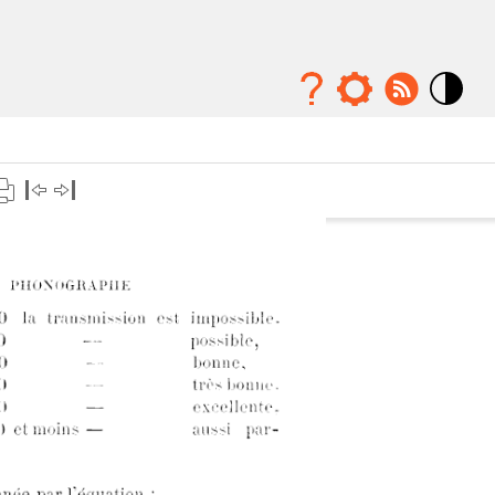
Mode
contraste
élévé