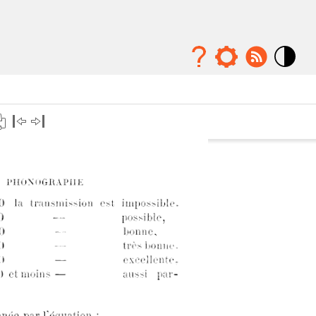
Mode
contraste
élévé