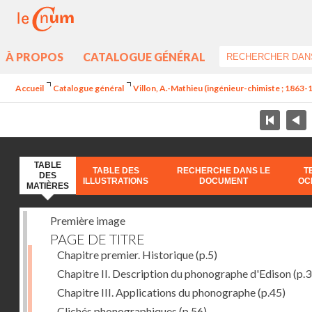
À PROPOS
CATALOGUE GÉNÉRAL
Accueil
Catalogue général
Villon, A.-Mathieu (ingénieur-chimiste ; 1863-
TABLE
TABLE DES
RECHERCHE DANS LE
T
DES
ILLUSTRATIONS
DOCUMENT
OC
MATIÈRES
Première image
PAGE DE TITRE
Chapitre premier. Historique
(p.5)
Chapitre II. Description du phonographe d'Edison
(p.3
Chapitre III. Applications du phonographe
(p.45)
Clichés phonographiques
(p.56)