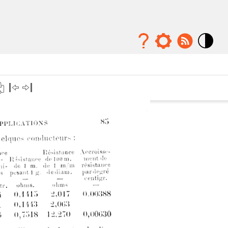
Mode
contraste
élévé