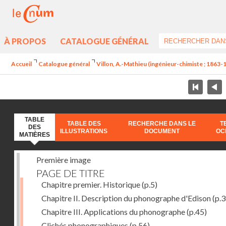
À PROPOS
CATALOGUE GÉNÉRAL
Accueil
Catalogue général
Villon, A.-Mathieu (ingénieur-chimiste ; 1863-
TABLE
TABLE DES
RECHERCHE DANS LE
T
DES
ILLUSTRATIONS
DOCUMENT
OC
MATIÈRES
Première image
PAGE DE TITRE
Chapitre premier. Historique
(p.5)
Chapitre II. Description du phonographe d'Edison
(p.3
Chapitre III. Applications du phonographe
(p.45)
Clichés phonographiques
(p.56)