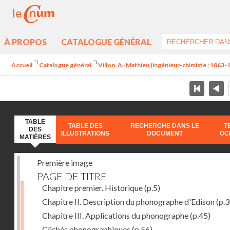
À PROPOS
CATALOGUE GÉNÉRAL
Accueil
Catalogue général
Villon, A.-Mathieu (ingénieur-chimiste ; 1863-
TABLE
TABLE DES
RECHERCHE DANS LE
T
DES
ILLUSTRATIONS
DOCUMENT
OC
MATIÈRES
Première image
PAGE DE TITRE
Chapitre premier. Historique
(p.5)
Chapitre II. Description du phonographe d'Edison
(p.3
Chapitre III. Applications du phonographe
(p.45)
Clichés phonographiques
(p.56)