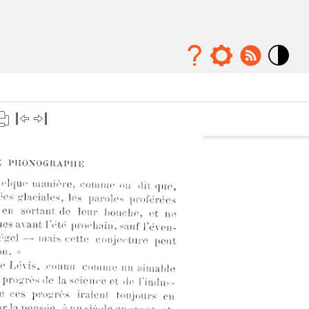
Mode
contraste
élévé