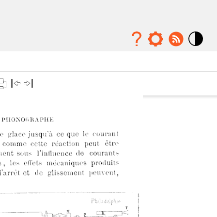
Mode
contraste
élévé