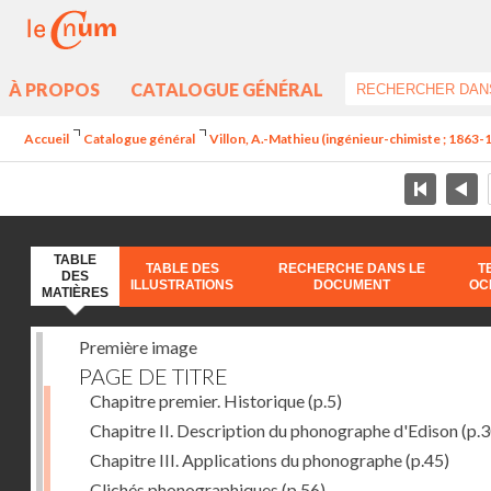
À PROPOS
CATALOGUE GÉNÉRAL
Accueil
Catalogue général
Villon, A.-Mathieu (ingénieur-chimiste ; 1863-
TABLE
TABLE DES
RECHERCHE DANS LE
T
DES
ILLUSTRATIONS
DOCUMENT
OC
MATIÈRES
Première image
PAGE DE TITRE
Chapitre premier. Historique
(p.5)
Chapitre II. Description du phonographe d'Edison
(p.3
Chapitre III. Applications du phonographe
(p.45)
Clichés phonographiques
(p.56)