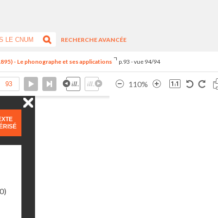
RECHERCHE AVANCÉE
1895) - Le phonographe et ses applications
p.93 - vue 94/94
110%
EXTE
ÉRISÉ
0)