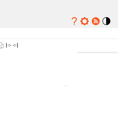
Mode
contraste
élévé