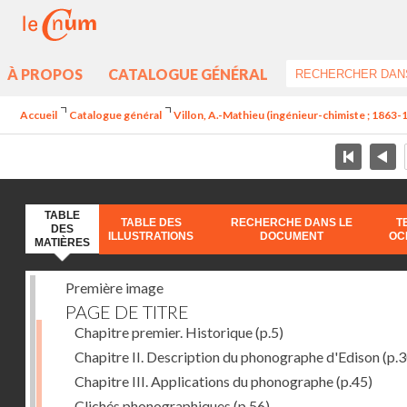
À PROPOS
CATALOGUE GÉNÉRAL
Accueil
Catalogue général
Villon, A.-Mathieu (ingénieur-chimiste ; 1863-
TABLE
TABLE DES
RECHERCHE DANS LE
T
DES
ILLUSTRATIONS
DOCUMENT
OC
MATIÈRES
Première image
PAGE DE TITRE
Chapitre premier. Historique
(p.5)
Chapitre II. Description du phonographe d'Edison
(p.3
Chapitre III. Applications du phonographe
(p.45)
Clichés phonographiques
(p.56)