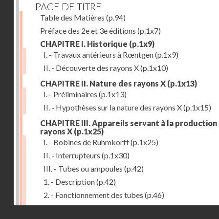
PAGE DE TITRE
Table des Matières
(p.94)
Préface des 2e et 3e éditions
(p.1x7)
CHAPITRE I. Historique
(p.1x9)
I. - Travaux antérieurs à Rœntgen
(p.1x9)
II. - Découverte des rayons X
(p.1x10)
CHAPITRE II. Nature des rayons X
(p.1x13)
I. - Préliminaires
(p.1x13)
II. - Hypothèses sur la nature des rayons X
(p.1x15)
CHAPITRE III. Appareils servant à la production
rayons X
(p.1x25)
I. - Bobines de Ruhmkorff
(p.1x25)
II. - Interrupteurs
(p.1x30)
III. - Tubes ou ampoules
(p.42)
1. - Description
(p.42)
2. - Fonctionnement des tubes
(p.46)
IV. - Ecrans et supports
(p.53)
Droits réservés - CNAM