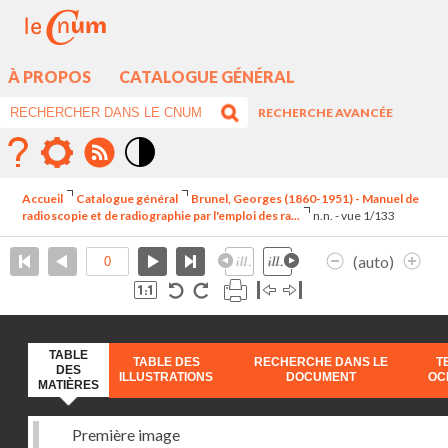
À PROPOS
CATALOGUE GÉNÉRAL
RECHERCHE AVANCÉE
Mode
contraste
Accueil
Catalogue général
Brunel, Georges (1860-1951) - Manuel de
élévé
radioscopie et de radiographie par l'emploi des ra...
n.n. - vue 1/133
(auto)
TABLE
TABLE DES
RECHERCHE DANS LE
T
DES
ILLUSTRATIONS
DOCUMENT
OC
MATIÈRES
Première image