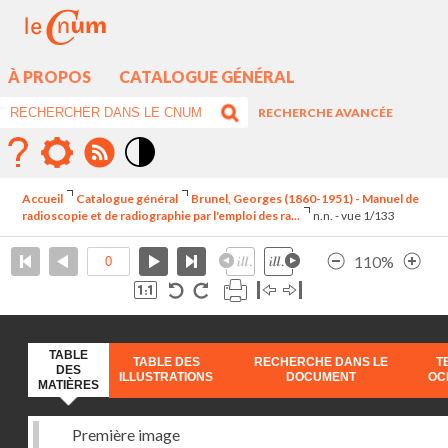
À PROPOS
CATALOGUE GÉNÉRAL
RECHERCHE AVANCÉE
Mode
contraste
Accueil
Catalogue général
Brunel, Georges (1860-1951) - Manuel de
élévé
radioscopie et de radiographie par l'emploi des ra...
n.n. - vue 1/133
110%
TABLE
TABLE DES
RECHERCHE DANS LE
T
DES
ILLUSTRATIONS
DOCUMENT
OC
MATIÈRES
Première image