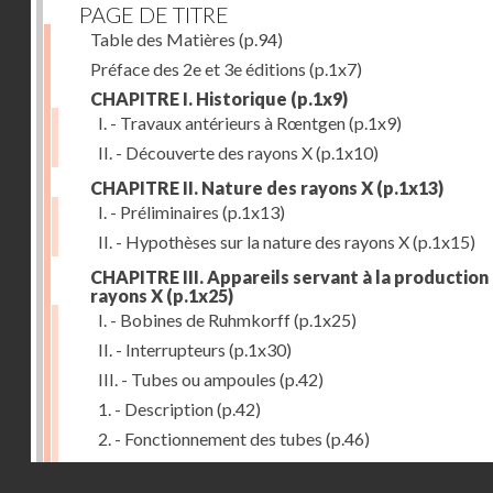
PAGE DE TITRE
Table des Matières
(p.94)
Préface des 2e et 3e éditions
(p.1x7)
CHAPITRE I. Historique
(p.1x9)
I. - Travaux antérieurs à Rœntgen
(p.1x9)
II. - Découverte des rayons X
(p.1x10)
CHAPITRE II. Nature des rayons X
(p.1x13)
I. - Préliminaires
(p.1x13)
II. - Hypothèses sur la nature des rayons X
(p.1x15)
CHAPITRE III. Appareils servant à la production
rayons X
(p.1x25)
I. - Bobines de Ruhmkorff
(p.1x25)
II. - Interrupteurs
(p.1x30)
III. - Tubes ou ampoules
(p.42)
1. - Description
(p.42)
2. - Fonctionnement des tubes
(p.46)
IV. - Ecrans et supports
(p.53)
Droits réservés - CNAM