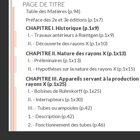
PAGE DE TITRE
Table des Matières
(p.94)
Préface des 2e et 3e éditions
(p.1x7)
CHAPITRE I. Historique
(p.1x9)
I. - Travaux antérieurs à Rœntgen
(p.1x9)
II. - Découverte des rayons X
(p.1x10)
CHAPITRE II. Nature des rayons X
(p.1x13)
I. - Préliminaires
(p.1x13)
II. - Hypothèses sur la nature des rayons X
(p.1x15)
CHAPITRE III. Appareils servant à la production
rayons X
(p.1x25)
I. - Bobines de Ruhmkorff
(p.1x25)
II. - Interrupteurs
(p.1x30)
III. - Tubes ou ampoules
(p.42)
1. - Description
(p.42)
2. - Fonctionnement des tubes
(p.46)
IV. - Ecrans et supports
(p.53)
Droits réservés - CNAM