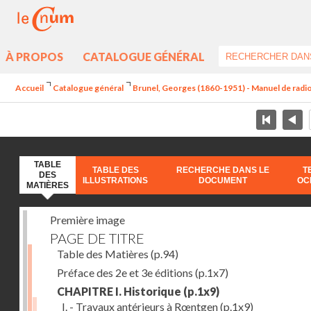
À PROPOS
CATALOGUE GÉNÉRAL
Accueil
Catalogue général
Brunel, Georges (1860-1951) - Manuel de radios
TABLE
TABLE DES
RECHERCHE DANS LE
T
DES
ILLUSTRATIONS
DOCUMENT
OC
MATIÈRES
Première image
PAGE DE TITRE
Table des Matières
(p.94)
Préface des 2e et 3e éditions
(p.1x7)
CHAPITRE I. Historique
(p.1x9)
I. - Travaux antérieurs à Rœntgen
(p.1x9)