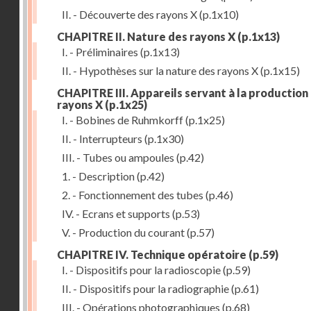
II. - Découverte des rayons X
(p.1x10)
CHAPITRE II. Nature des rayons X
(p.1x13)
I. - Préliminaires
(p.1x13)
II. - Hypothèses sur la nature des rayons X
(p.1x15)
CHAPITRE III. Appareils servant à la production
rayons X
(p.1x25)
I. - Bobines de Ruhmkorff
(p.1x25)
II. - Interrupteurs
(p.1x30)
III. - Tubes ou ampoules
(p.42)
1. - Description
(p.42)
2. - Fonctionnement des tubes
(p.46)
IV. - Ecrans et supports
(p.53)
V. - Production du courant
(p.57)
CHAPITRE IV. Technique opératoire
(p.59)
I. - Dispositifs pour la radioscopie
(p.59)
II. - Dispositifs pour la radiographie
(p.61)
III. - Opérations photographiques
(p.68)