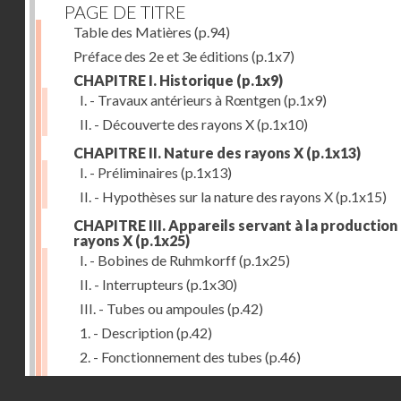
PAGE DE TITRE
Table des Matières
(p.94)
Préface des 2e et 3e éditions
(p.1x7)
CHAPITRE I. Historique
(p.1x9)
I. - Travaux antérieurs à Rœntgen
(p.1x9)
II. - Découverte des rayons X
(p.1x10)
CHAPITRE II. Nature des rayons X
(p.1x13)
I. - Préliminaires
(p.1x13)
II. - Hypothèses sur la nature des rayons X
(p.1x15)
CHAPITRE III. Appareils servant à la production
rayons X
(p.1x25)
I. - Bobines de Ruhmkorff
(p.1x25)
II. - Interrupteurs
(p.1x30)
III. - Tubes ou ampoules
(p.42)
1. - Description
(p.42)
2. - Fonctionnement des tubes
(p.46)
IV. - Ecrans et supports
(p.53)
Droits réservés - CNAM