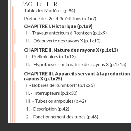
PAGE DE TITRE
Table des Matières
(p.94)
Préface des 2e et 3e éditions
(p.1x7)
CHAPITRE I. Historique
(p.1x9)
I. - Travaux antérieurs à Rœntgen
(p.1x9)
II. - Découverte des rayons X
(p.1x10)
CHAPITRE II. Nature des rayons X
(p.1x13)
I. - Préliminaires
(p.1x13)
II. - Hypothèses sur la nature des rayons X
(p.1x15)
CHAPITRE III. Appareils servant à la production
rayons X
(p.1x25)
I. - Bobines de Ruhmkorff
(p.1x25)
II. - Interrupteurs
(p.1x30)
III. - Tubes ou ampoules
(p.42)
1. - Description
(p.42)
2. - Fonctionnement des tubes
(p.46)
IV. - Ecrans et supports
(p.53)
Droits réservés - CNAM