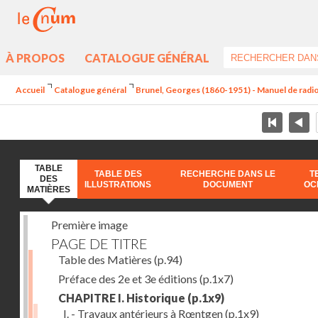
À PROPOS
CATALOGUE GÉNÉRAL
Accueil
Catalogue général
Brunel, Georges (1860-1951) - Manuel de radios
TABLE
TABLE DES
RECHERCHE DANS LE
T
DES
ILLUSTRATIONS
DOCUMENT
OC
MATIÈRES
Première image
PAGE DE TITRE
Table des Matières
(p.94)
Préface des 2e et 3e éditions
(p.1x7)
CHAPITRE I. Historique
(p.1x9)
I. - Travaux antérieurs à Rœntgen
(p.1x9)