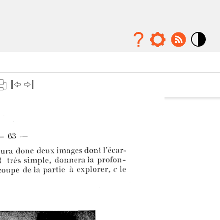
Mode
contraste
élévé