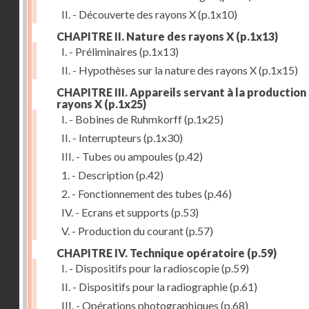
II. - Découverte des rayons X
(p.1x10)
CHAPITRE II. Nature des rayons X
(p.1x13)
I. - Préliminaires
(p.1x13)
II. - Hypothèses sur la nature des rayons X
(p.1x15)
CHAPITRE III. Appareils servant à la production
rayons X
(p.1x25)
I. - Bobines de Ruhmkorff
(p.1x25)
II. - Interrupteurs
(p.1x30)
III. - Tubes ou ampoules
(p.42)
1. - Description
(p.42)
2. - Fonctionnement des tubes
(p.46)
IV. - Ecrans et supports
(p.53)
V. - Production du courant
(p.57)
CHAPITRE IV. Technique opératoire
(p.59)
I. - Dispositifs pour la radioscopie
(p.59)
II. - Dispositifs pour la radiographie
(p.61)
III. - Opérations photographiques
(p.68)