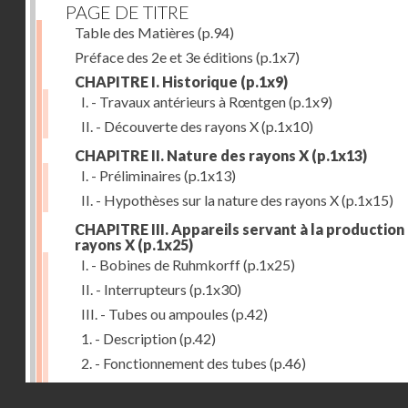
PAGE DE TITRE
Table des Matières
(p.94)
Préface des 2e et 3e éditions
(p.1x7)
CHAPITRE I. Historique
(p.1x9)
I. - Travaux antérieurs à Rœntgen
(p.1x9)
II. - Découverte des rayons X
(p.1x10)
CHAPITRE II. Nature des rayons X
(p.1x13)
I. - Préliminaires
(p.1x13)
II. - Hypothèses sur la nature des rayons X
(p.1x15)
CHAPITRE III. Appareils servant à la production
rayons X
(p.1x25)
I. - Bobines de Ruhmkorff
(p.1x25)
II. - Interrupteurs
(p.1x30)
III. - Tubes ou ampoules
(p.42)
1. - Description
(p.42)
2. - Fonctionnement des tubes
(p.46)
IV. - Ecrans et supports
(p.53)
Droits réservés - CNAM