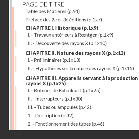
PAGE DE TITRE
Table des Matières
(p.94)
Préface des 2e et 3e éditions
(p.1x7)
CHAPITRE I. Historique
(p.1x9)
I. - Travaux antérieurs à Rœntgen
(p.1x9)
II. - Découverte des rayons X
(p.1x10)
CHAPITRE II. Nature des rayons X
(p.1x13)
I. - Préliminaires
(p.1x13)
II. - Hypothèses sur la nature des rayons X
(p.1x15)
CHAPITRE III. Appareils servant à la production
rayons X
(p.1x25)
I. - Bobines de Ruhmkorff
(p.1x25)
II. - Interrupteurs
(p.1x30)
III. - Tubes ou ampoules
(p.42)
1. - Description
(p.42)
2. - Fonctionnement des tubes
(p.46)
IV. - Ecrans et supports
(p.53)
Droits réservés - CNAM