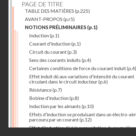
PAGE DE TITRE
TABLE DES MATIÈRES
(p.225)
AVANT-PROPOS
(p.r5)
NOTIONS PRÉLIMINAIRES
(p.1)
Induction
(p.1)
Courant d'induction
(p.1)
Circuit du courant
(p.3)
Sens des courants induits
(p.4)
Certaines conditions de force du courant induit
(p.4
Effet induit dû aux variations d'intensité du courant
circulant dans le circuit inducteur
(p.6)
Résistance
(p.7)
Bobine d'induction
(p.8)
Induction par les aimants
(p.10)
Effets d'induction se produisant dans un électro-ai
parcouru par un courant
(p.12)
Effet d'induction dû à la surexcitation du magnétis
Droits réservés - CNAM
d'un aimant
(p.13)