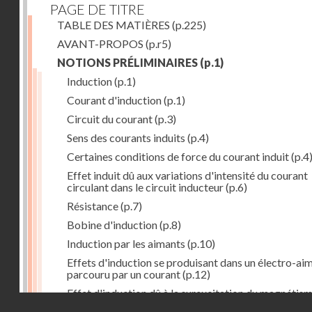
PAGE DE TITRE
TABLE DES MATIÈRES
(p.225)
AVANT-PROPOS
(p.r5)
NOTIONS PRÉLIMINAIRES
(p.1)
Induction
(p.1)
Courant d'induction
(p.1)
Circuit du courant
(p.3)
Sens des courants induits
(p.4)
Certaines conditions de force du courant induit
(p.4
Effet induit dû aux variations d'intensité du courant
circulant dans le circuit inducteur
(p.6)
Résistance
(p.7)
Bobine d'induction
(p.8)
Induction par les aimants
(p.10)
Effets d'induction se produisant dans un électro-ai
parcouru par un courant
(p.12)
Effet d'induction dû à la surexcitation du magnétis
Droits réservés - CNAM
d'un aimant
(p.13)