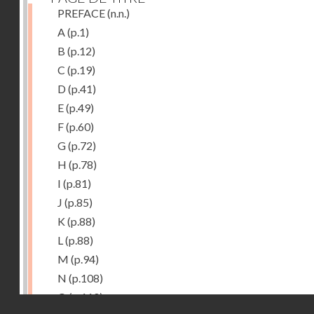
PREFACE
(n.n.)
A
(p.1)
B
(p.12)
C
(p.19)
D
(p.41)
E
(p.49)
F
(p.60)
G
(p.72)
H
(p.78)
I
(p.81)
J
(p.85)
K
(p.88)
L
(p.88)
M
(p.94)
N
(p.108)
O
(p.110)
Droits réservés - CNAM