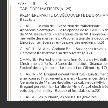
PAGE DE TITRE
TABLE DES MATIÈRES
(p.125)
PREMIÈRE PARTIE. LA DÉCOUVERTE DE GRAHA
BELL
(p.5)
CHAP. I. - Un coin de l'Exposition de Philadelphie. -
Appareils électriques. - Le téléphone de M. Bell. - Ex
de MM. les savants. - Remarques de sir W. Thomson. -
merveille des merveilles. - Proclamation de la découver
L'incrédulité nécessaire. - Le pays des médiums
(p.5)
CHAP. II. - M. Alex. Graham Bell. - Sa vie ; ses travaux. 
Comment il est arrivé à sa découverte
(p.12)
CHAP. III. - Perfectionnements immédiats de M. Bell. 
L'instrument à Paris. - Séance de l'Institut. - Séance de 
Société des Ingénieurs. - Le concert de Glimore
(p.17)
CHAP. IV. - M. Bréguet devant l'Institut. - L'instrument
américain et l'instrument parisien. - Expériences de Sa
Germain et de Mantes-la-Jolie. - Le cabinet de MM.
Bréguet père et fils. - La fille de Mme Angot électrisée.
voix de polichinelle. - Badaux et insatiables
(p.23)
CHAP. V. - Les journaux, les revues, les gravures. -
Conférences de M. Jacquemart. - Conférences à la sal
Droits réservés - CNAM
Capucines et au Troisième Théâtre-Français. - Le tél