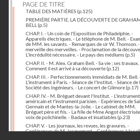
PAGE DE TITRE
TABLE DES MATIÈRES
(p.125)
PREMIÈRE PARTIE. LA DÉCOUVERTE DE GRAHA
BELL
(p.5)
CHAP. I. - Un coin de l'Exposition de Philadelphie. -
Appareils électriques. - Le téléphone de M. Bell. - Ex
de MM. les savants. - Remarques de sir W. Thomson. -
merveille des merveilles. - Proclamation de la découver
L'incrédulité nécessaire. - Le pays des médiums
(p.5)
CHAP. II. - M. Alex. Graham Bell. - Sa vie ; ses travaux. 
Comment il est arrivé à sa découverte
(p.12)
CHAP. III. - Perfectionnements immédiats de M. Bell. 
L'instrument à Paris. - Séance de l'Institut. - Séance de 
Société des Ingénieurs. - Le concert de Glimore
(p.17)
CHAP. IV. - M. Bréguet devant l'Institut. - L'instrument
américain et l'instrument parisien. - Expériences de Sa
Germain et de Mantes-la-Jolie. - Le cabinet de MM.
Bréguet père et fils. - La fille de Mme Angot électrisée.
voix de polichinelle. - Badaux et insatiables
(p.23)
CHAP. V. - Les journaux, les revues, les gravures. -
Conférences de M. Jacquemart. - Conférences à la sal
Droits réservés - CNAM
Capucines et au Troisième Théâtre-Français. - Le tél